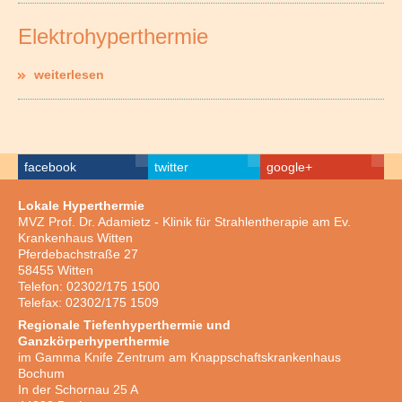
Elektrohyperthermie
weiterlesen
facebook
twitter
google+
Lokale Hyperthermie
MVZ Prof. Dr. Adamietz - Klinik für Strahlentherapie am Ev.
Krankenhaus Witten
Pferdebachstraße 27
58455 Witten
Telefon: 02302/175 1500
Telefax: 02302/175 1509
Regionale Tiefenhyperthermie und
Ganzkörperhyperthermie
im Gamma Knife Zentrum am Knappschaftskrankenhaus
Bochum
In der Schornau 25 A